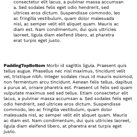
consectetur elit lacus, a pulvinar massa accumsan
a. Sed sodales felis eget odio hendrerit, sed
ultrices eros dictum. Suspendisse commodo, leo
ac fringilla vestibulum, quam dolor malesuada
nisl, ac semper velit elit aliquet quam. Mauris ac
diam est. Nam condimentum, dui quis ultricies
laoreet, ligula diam eleifend libero, at pharetra
erat turpis eget justo.
PaddingTopBottom
Morbi id sagittis ligula. Praesent quis
tellus augue. Phasellus nec nisl maximus, tincidunt velit
vel, tristique nibh. Integer sodales risus id mauris euismod,
non fermentum arcu tincidunt. Aenean felis tellus, dapibus
a purus at, ornare pharetra est. Praesent ut felis sed quam
vulputate maximus sed sed tellus. Etiam consectetur elit
lacus, a pulvinar massa accumsan a. Sed sodales felis eget
odio hendrerit, sed ultrices eros dictum. Suspendisse
commodo, leo ac fringilla vestibulum, quam dolor
malesuada nisl, ac semper velit elit aliquet quam. Mauris
ac diam est. Nam condimentum, dui quis ultricies laoreet,
ligula diam eleifend libero, at pharetra erat turpis eget
justo.