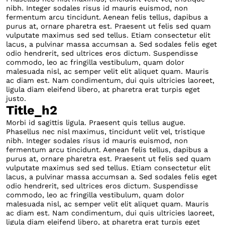
nibh. Integer sodales risus id mauris euismod, non
fermentum arcu tincidunt. Aenean felis tellus, dapibus a
purus at, ornare pharetra est. Praesent ut felis sed quam
vulputate maximus sed sed tellus. Etiam consectetur elit
lacus, a pulvinar massa accumsan a. Sed sodales felis eget
odio hendrerit, sed ultrices eros dictum. Suspendisse
commodo, leo ac fringilla vestibulum, quam dolor
malesuada nisl, ac semper velit elit aliquet quam. Mauris
ac diam est. Nam condimentum, dui quis ultricies laoreet,
ligula diam eleifend libero, at pharetra erat turpis eget
justo.
Title_h2
Morbi id sagittis ligula. Praesent quis tellus augue.
Phasellus nec nisl maximus, tincidunt velit vel, tristique
nibh. Integer sodales risus id mauris euismod, non
fermentum arcu tincidunt. Aenean felis tellus, dapibus a
purus at, ornare pharetra est. Praesent ut felis sed quam
vulputate maximus sed sed tellus. Etiam consectetur elit
lacus, a pulvinar massa accumsan a. Sed sodales felis eget
odio hendrerit, sed ultrices eros dictum. Suspendisse
commodo, leo ac fringilla vestibulum, quam dolor
malesuada nisl, ac semper velit elit aliquet quam. Mauris
ac diam est. Nam condimentum, dui quis ultricies laoreet,
ligula diam eleifend libero, at pharetra erat turpis eget