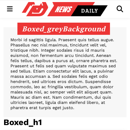
Menu
Men
Boxed_greyBackground
Morbi id sagittis ligula. Praesent quis tellus augue.
Phasellus nec nisl maximus, tincidunt velit vel,
tristique nibh. Integer sodales risus id mauris
euismod, non fermentum arcu tincidunt. Aenean
felis tellus, dapibus a purus at, ornare pharetra est.
Praesent ut felis sed quam vulputate maximus sed
sed tellus. Etiam consectetur elit lacus, a pulvinar
massa accumsan a. Sed sodales felis eget odio
hendrerit, sed ultrices eros dictum. Suspendisse
commodo, leo ac fringilla vestibulum, quam dolor
malesuada nisl, ac semper velit elit aliquet quam.
Mauris ac diam est. Nam condimentum, dui quis
ultricies laoreet, ligula diam eleifend libero, at
pharetra erat turpis eget justo.
Boxed_h1