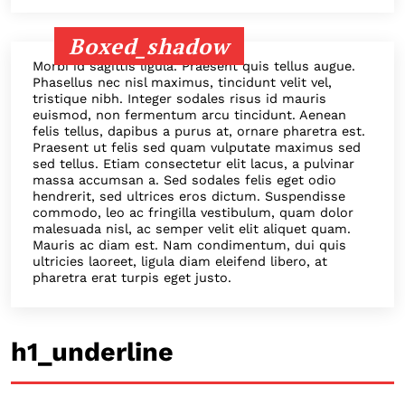
Boxed_shadow
Morbi id sagittis ligula. Praesent quis tellus augue.
Phasellus nec nisl maximus, tincidunt velit vel,
tristique nibh. Integer sodales risus id mauris
euismod, non fermentum arcu tincidunt. Aenean
felis tellus, dapibus a purus at, ornare pharetra est.
Praesent ut felis sed quam vulputate maximus sed
sed tellus. Etiam consectetur elit lacus, a pulvinar
massa accumsan a. Sed sodales felis eget odio
hendrerit, sed ultrices eros dictum. Suspendisse
commodo, leo ac fringilla vestibulum, quam dolor
malesuada nisl, ac semper velit elit aliquet quam.
Mauris ac diam est. Nam condimentum, dui quis
ultricies laoreet, ligula diam eleifend libero, at
pharetra erat turpis eget justo.
h1_underline