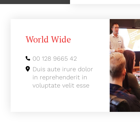
World Wide
00 128 9665 42
Duis aute irure dolor
in reprehenderit in
voluptate velit esse