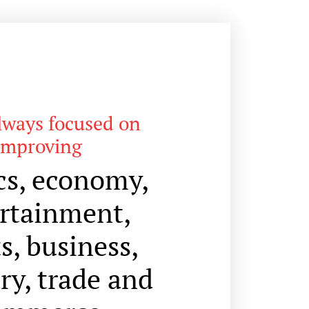
lways focused on
improving
ics, economy,
rtainment,
s, business,
ry, trade and