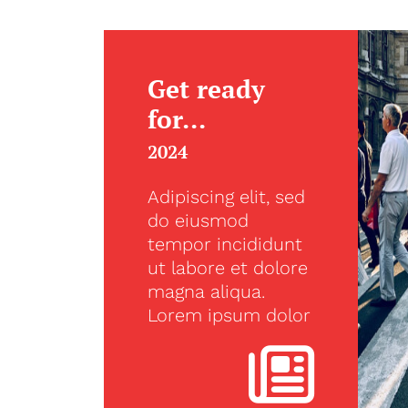
Get ready
for...
2024
Adipiscing elit, sed
do eiusmod
tempor incididunt
ut labore et dolore
magna aliqua.
Lorem ipsum dolor