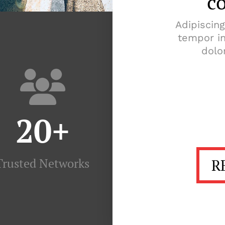
c
Adipiscin
tempor in
dolo
20
+
Trusted Networks
R