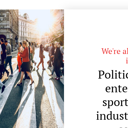
We're a
Polit
ente
sport
indust