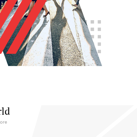
rld
lore